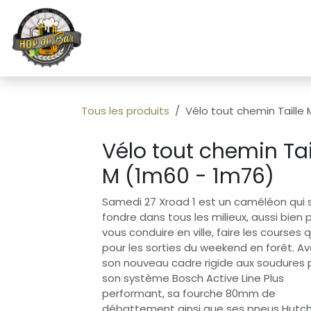
Se rendre au contenu
Page d'accueil
Vélos / Loc
Tous les produits
Vélo tout chemin Taille
Vélo tout chemin Tai
M (1m60 - 1m76)
Samedi 27 Xroad 1 est un caméléon qui s
fondre dans tous les milieux, aussi bien 
vous conduire en ville, faire les courses 
pour les sorties du weekend en forêt. A
son nouveau cadre rigide aux soudures p
son système Bosch Active Line Plus
performant, sa fourche 80mm de
débattement ainsi que ses pneus Hutc