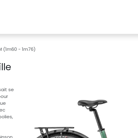
ation
Animations
À propos
Contacte
 M (1m60 - 1m76)
lle
ait se
pour
que
vec
olies,
hinson