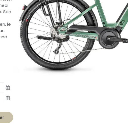
medi
e. Son
en, le
 un
 une
er