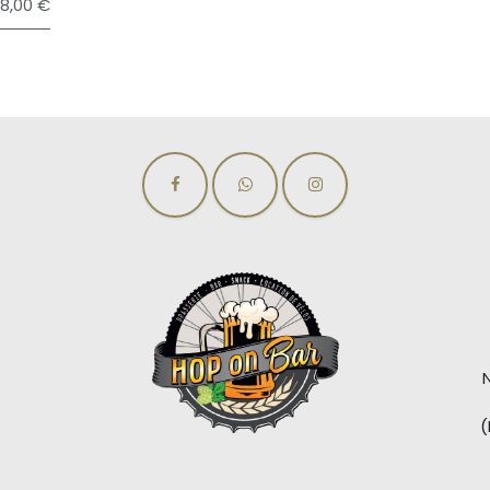
88,00 €
(