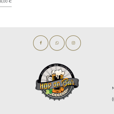
88,00 €
(