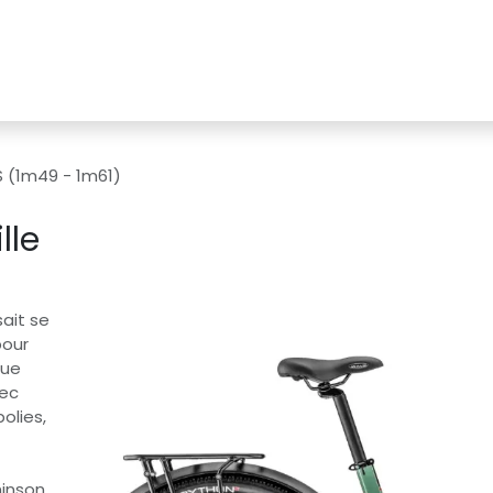
ation
Animations
À propos
Contacte
S (1m49 - 1m61)
lle
ait se
pour
que
vec
olies,
hinson