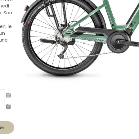
medi
e. Son
en, le
 un
 une
er