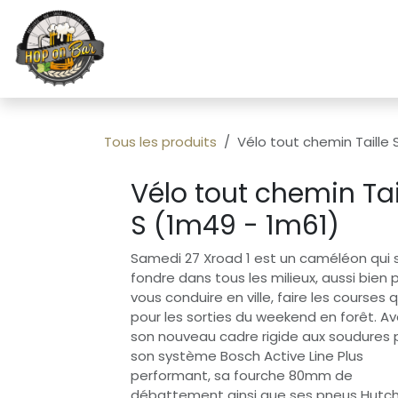
Se rendre au contenu
Page d'accueil
Vélos / Loc
Tous les produits
Vélo tout chemin Taille 
Vélo tout chemin Tai
S (1m49 - 1m61)
Samedi 27 Xroad 1 est un caméléon qui s
fondre dans tous les milieux, aussi bien 
vous conduire en ville, faire les courses 
pour les sorties du weekend en forêt. A
son nouveau cadre rigide aux soudures p
son système Bosch Active Line Plus
performant, sa fourche 80mm de
débattement ainsi que ses pneus Hutc