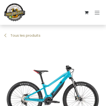
Se rendre au contenu
Tous les produits